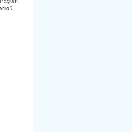
efragten
gemäß,