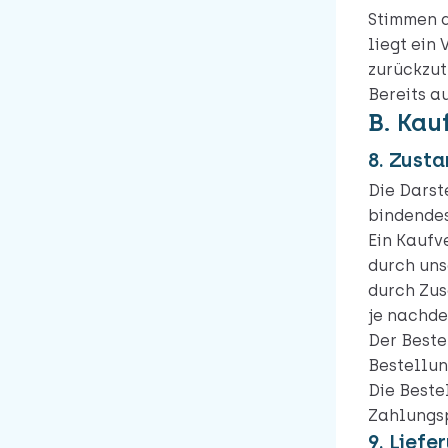
Stimmen d
liegt ein
zurückzut
Bereits a
B. Kau
8. Zust
Die Darst
bindendes
Ein Kaufv
durch uns
durch Zus
je nachde
Der Beste
Bestellun
Die Beste
Zahlungsp
9. Liefe