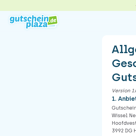
2 MÖGLICHKEITEN ZUR AUSWAH
All
Ges
Gutschein gegen Geld
Gutschein verkaufen – beque
Guts
sicher. Meistens steht das Ge
schon am nächsten Werktag 
Version 1
deinem Konto.
1. Anbie
Direkt verkaufen
Gutschein
Wissel Ne
Hoofdves
3992 DG 