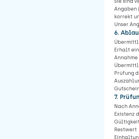
Sie sind 
Angaben (
korrekt u
Unser Ang
6. Abla
Übermitt
Erhalt ei
Annahme 
Übermittl
Prüfung d
Auszahlun
Gutschein
7. Prüf
Nach Ann
Existenz 
Gültigkei
Restwert
Einhaltun