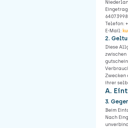
Niederla
Eingetrag
64073998
Telefon: 
E-Mail:
ku
2. Gelt
Diese All
zwischen 
gutschein
Verbrauch
Zwecken a
ihrer sel
A. Ein
3. Gege
Beim Eint
Nach Eing
unverbind