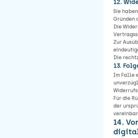
12. Wid
Sie haben
Gründen d
Die Wider
Vertragss
Zur Ausüb
eindeutig
Die recht
13. Folg
Im Falle 
unverzügl
Widerrufs
Für die R
der urspr
vereinbar
14. Vo
digita