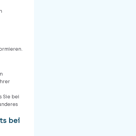
n
formieren.
en
hrer
 Sie bei
 anderes
ts bei