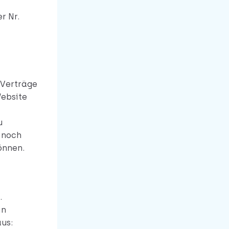
r Nr.
 Verträge
Website
u
 noch
önnen.
.
in
us: