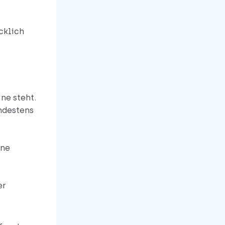
cklich
ne steht.
ndestens
ine
er