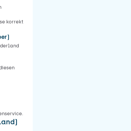
n
se korrekt
ber)
ederland
 diesen
enservice.
land)