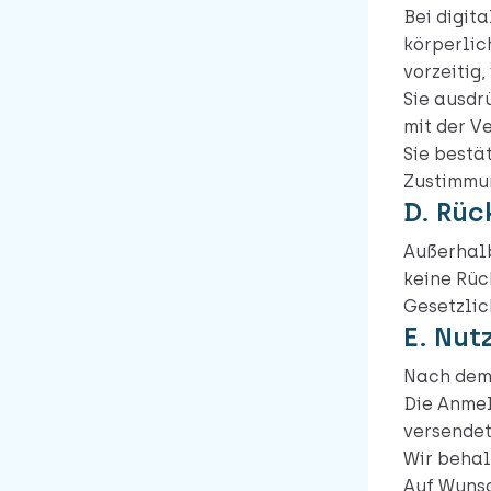
Bei digita
körperlic
vorzeitig,
Sie ausdr
mit der V
Sie bestä
Zustimmun
D. Rüc
Außerhalb
keine Rüc
Gesetzlic
E. Nut
Nach dem 
Die Anmel
versendet
Wir behal
Auf Wunsc