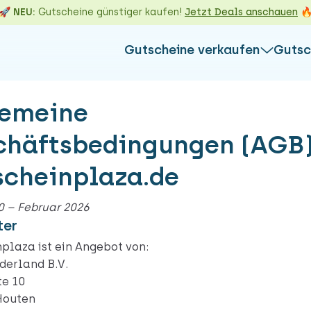
🚀 NEU:
Gutscheine günstiger kaufen!
Jetzt Deals anschauen

Gutscheine verkaufen
Gutsc
L
WEITERE IN
gemeine
So funktionie
Alles über d
chäftsbedingungen (AGB
Alles über d
Gutschein gegen Gutschein
Guthabenab
m &
Die Alternative zum Verkaufen:
cheinplaza.de
Nicht einlös
ld
Tausche deinen Gutschein gegen
Marken
auf
Guthaben einer anderen Marke ein &
.0 – Februar 2026
erfülle dir einen Wunsch!
ter
Gutschein direkt eintauschen
plaza ist ein Angebot von:
derland B.V.
te 10
Houten