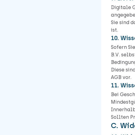
Digitale 
angegebe
Sie sind 
ist.
10. Wis
Sofern Si
B.V. selb
Bedingung
Diese sin
AGB vor.
11. Wis
Bei Gesch
Mindestgü
Innerhalb
Sollten P
C. Wid