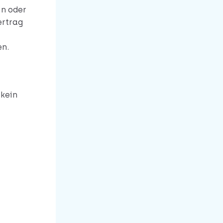
in oder
ertrag
en.
 kein