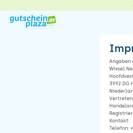
2 MÖGLICHKEITEN ZUR AUSWAH
Impr
Angaben 
Gutschein gegen Geld
Wissel Ne
Gutschein verkaufen – beque
Hoofdves
sicher. Meistens steht das Ge
schon am nächsten Werktag 
3992 DG 
deinem Konto.
Niederla
Direkt verkaufen
Vertreten
Handelsre
Registri
Kontakt:
Telefon: 