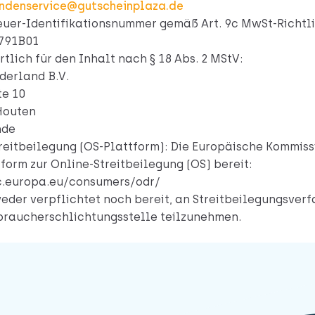
ndenservice@gutscheinplaza.de
uer-Identifikationsnummer gemäß Art. 9c MwSt-Richtli
791B01
tlich für den Inhalt nach § 18 Abs. 2 MStV:
derland B.V.
te 10
Houten
nde
reitbeilegung (OS-Plattform): Die Europäische Kommissi
tform zur Online-Streitbeilegung (OS) bereit:
c.europa.eu/consumers/odr/
weder verpflichtet noch bereit, an Streitbeilegungsverf
braucherschlichtungsstelle teilzunehmen.