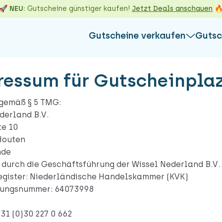
🚀 NEU:
Gutscheine günstiger kaufen!
Jetzt Deals anschauen

Gutscheine verkaufen
Gutsc
L
WEITERE IN
essum für Gutscheinpla
So funktionie
Alles über d
Alles über d
gemäß § 5 TMG:
Gutschein gegen Gutschein
Guthabenab
derland B.V.
m &
Die Alternative zum Verkaufen:
Nicht einlös
te 10
ld
Tausche deinen Gutschein gegen
Marken
auf
Guthaben einer anderen Marke ein &
Houten
erfülle dir einen Wunsch!
nde
 durch die Geschäftsführung der Wissel Nederland B.V.
Gutschein direkt eintauschen
gister: Niederländische Handelskammer (KVK)
erungsnummer: 64073998
+31 (0)30 227 0 662