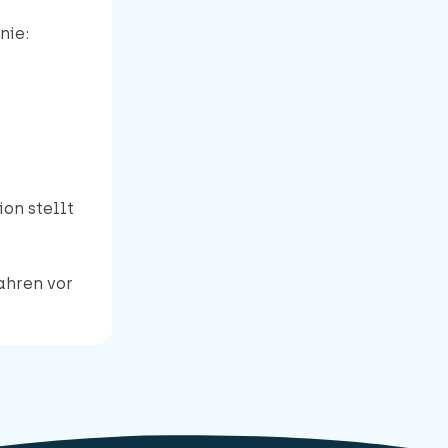
nie:
on stellt
ahren vor