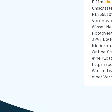
E-Mail:
ku
Umsatzste
NL855510
Verantwor
Wissel Ne
Hoofdves
3992 DG 
Niederla
Online-St
eine Plat
https://e
Wir sind 
einer Ver