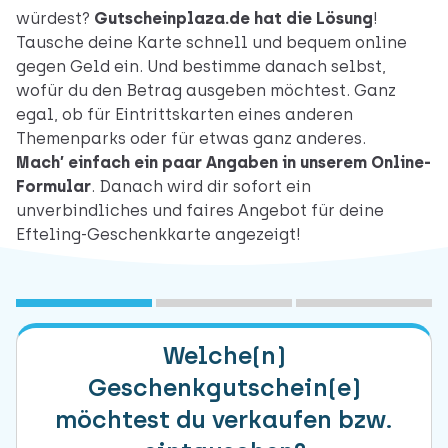
würdest?
Gutscheinplaza.de hat die Lösung
!
Tausche deine Karte schnell und bequem online
gegen Geld ein. Und bestimme danach selbst,
wofür du den Betrag ausgeben möchtest. Ganz
egal, ob für Eintrittskarten eines anderen
Themenparks oder für etwas ganz anderes.
Mach’ einfach ein paar Angaben in unserem Online-
Formular
. Danach wird dir sofort ein
unverbindliches und faires Angebot für deine
Efteling-Geschenkkarte angezeigt!
1
Marke(n) auswählen
2
Freibleibendes Angebot
3
Daten übermitteln
Welche(n)
Geschenkgutschein(e)
möchtest du verkaufen bzw.