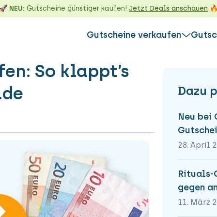
🚀 NEU:
Gutscheine günstiger kaufen!
Jetzt Deals anschauen

Gutscheine verkaufen
Gutsc
en: So klappt’s
L
WEITERE IN
So funktionie
.de
Dazu p
Alles über d
Alles über d
Gutschein gegen Gutschein
Guthabenab
m &
Die Alternative zum Verkaufen:
Neu bei 
Nicht einlös
ld
Tausche deinen Gutschein gegen
Marken
Gutschei
auf
Guthaben einer anderen Marke ein &
28. April 
erfülle dir einen Wunsch!
Gutschein direkt eintauschen
Rituals-
gegen a
11. März 