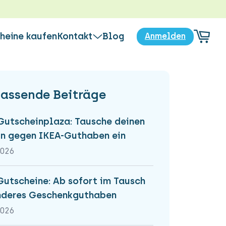

heine kaufen
Kontakt
Blog
Anmelden
FOS
Jetzt Kontakt aufnehmen
Häufig gestellte Fragen
rt's
assende Beiträge
en Verkauf von Gutscheinen
Bewertungen
as Eintauschen von Gutscheinen
Über uns
frage
Gutscheinplaza: Tausche deinen
bare Gutscheine
n gegen IKEA-Guthaben ein
2026
Gutscheine: Ab sofort im Tausch
nderes Geschenkguthaben
2026