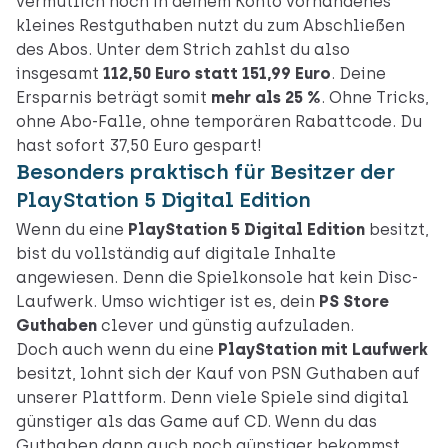
vermutlich noch in deinem Konto vorhandenes
kleines Restguthaben nutzt du zum Abschließen
des Abos. Unter dem Strich zahlst du also
insgesamt
112,50 Euro statt 151,99 Euro
. Deine
Ersparnis beträgt somit
mehr als 25 %
. Ohne Tricks,
ohne Abo-Falle, ohne temporären Rabattcode. Du
hast sofort 37,50 Euro gespart!
Besonders praktisch für Besitzer der
PlayStation 5 Digital Edition
Wenn du eine
PlayStation 5 Digital Edition
besitzt,
bist du vollständig auf digitale Inhalte
angewiesen. Denn die Spielkonsole hat kein Disc-
Laufwerk. Umso wichtiger ist es, dein
PS Store
Guthaben
clever und günstig aufzuladen.
Doch auch wenn du eine
PlayStation mit Laufwerk
besitzt, lohnt sich der Kauf von PSN Guthaben auf
unserer Plattform. Denn viele Spiele sind digital
günstiger als das Game auf CD. Wenn du das
Guthaben dann auch noch günstiger bekommst,