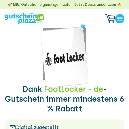
🚀 NEU:
Gutscheine günstiger kaufen!
Jetzt Deals anschauen
🔥
-6
-6
%
%
Dank
Footlocker - de
-
Gutschein immer mindestens 6
% Rabatt
Digital zugestellt