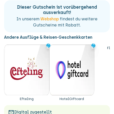
Dieser Gutschein ist vorübergehend
ausverkauft!
In unserem
Webshop
findest du weitere
Gutscheine mit Rabatt.
Andere Ausflüge & Reisen-Geschenkkarten
-5
-5
-10
-10
%
%
%
%
Flix
Efteling
HotelGiftcard
Digital zugestellt