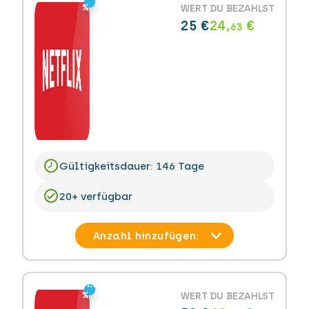
%
%
WERT
DU BEZAHLST
25 €
24,
€
63
Gültigkeitsdauer: 146 Tage
20+ verfügbar
-1,5
-1,5
%
%
WERT
DU BEZAHLST