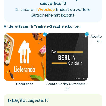
ausverkauft!
In unserem
Webshop
findest du weitere
Gutscheine mit Rabatt.
Andere Essen & Trinken-Geschenkkarten
-3
-3
-10
-10
%
%
%
%
Atento D
Gutsc
Lieferando
Atento Berlin Gutschein -
de
Digital zugestellt