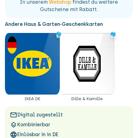
In unserem
Webshop
findest du weitere
Gutscheine mit Rabatt.
Andere Haus & Garten-Geschenkkarten
-5
-5
-4
-4
%
%
%
%
H
IKEA DE
Dille & Kamille
Digital zugestellt
Kombinierbar
Einlösbar in in DE