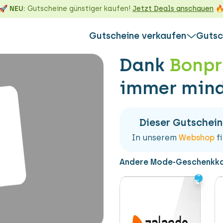
🚀 NEU:
Gutscheine günstiger kaufen!
Jetzt Deals anschauen

Gutscheine verkaufen
Gutsc
Dank
Bonpr
L
WEITERE IN
immer mind
So funktionie
Alles über d
Alles über d
Gutschein gegen Gutschein
Guthabenab
m &
Die Alternative zum Verkaufen:
Dieser Gutschein
Nicht einlös
ld
Tausche deinen Gutschein gegen
Marken
In unserem
Webshop
fi
auf
Guthaben einer anderen Marke ein &
erfülle dir einen Wunsch!
Andere Mode-Geschenkk
Gutschein direkt eintauschen
-6
-6
%
%