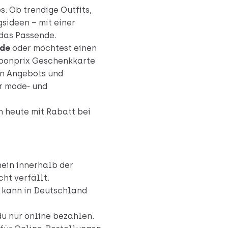
. Ob trendige Outfits,
gsideen – mit einer
das Passende.
ode
oder möchtest einen
e bonprix Geschenkkarte
en Angebots und
ür mode- und
 heute mit Rabatt bei
hein innerhalb der
ht verfällt.
n kann in Deutschland
du nur
online
bezahlen.