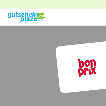
2 MÖGLICHKEITEN ZUR AUSWAH
Gutschein gegen Geld
Gutschein verkaufen – beque
sicher. Meistens steht das Ge
schon am nächsten Werktag 
deinem Konto.
Direkt verkaufen