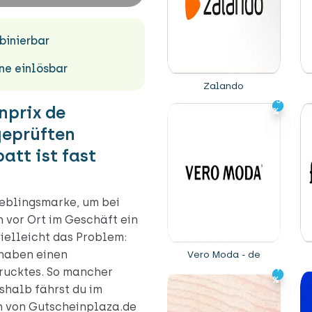
inierbar
ne einlösbar
Zalando
-5
-5
nprix de
%
%
geprüften
att ist fast
ieblingsmarke, um bei
 vor Ort im Geschäft ein
elleicht das Problem:
, haben einen
Vero Moda - de
-9
-9
rucktes. So mancher
%
%
shalb fährst du im
n von Gutscheinplaza.de