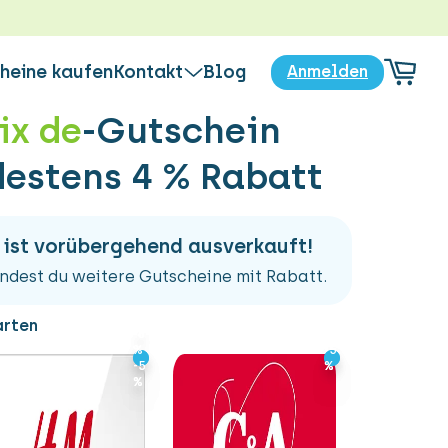

heine kaufen
Kontakt
Blog
Anmelden
ix de
-Gutschein
FOS
Jetzt Kontakt aufnehmen
estens 4 % Rabatt
Häufig gestellte Fragen
rt's
en Verkauf von Gutscheinen
Bewertungen
as Eintauschen von Gutscheinen
Über uns
frage
 ist vorübergehend ausverkauft!
bare Gutscheine
ndest du weitere Gutscheine mit Rabatt.
arten
-6
-6
%
%
-5
-5
-5
-5
%
%
%
%