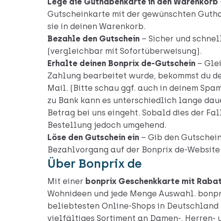
Lege die Guthabenkarte in den Warenkorb
Gutscheinkarte mit der gewünschten Guth
sie in deinen Warenkorb.
Bezahle den Gutschein
– Sicher und schnel
(vergleichbar mit Sofortüberweisung).
Erhalte deinen Bonprix de-Gutschein
– Gle
Zahlung bearbeitet wurde, bekommst du de
Mail. (Bitte schau ggf. auch in deinem Spa
zu Bank kann es unterschiedlich lange dau
Betrag bei uns eingeht. Sobald dies der Fall
Bestellung jedoch umgehend.
Löse den Gutschein ein
– Gib den Gutschei
Bezahlvorgang auf
der Bonprix de-Website
Über Bonprix de
Mit einer
bonprix Geschenkkarte mit Raba
Wohnideen und jede Menge Auswahl. bonpri
beliebtesten Online-Shops in Deutschland 
vielfältiges Sortiment an Damen-, Herren-