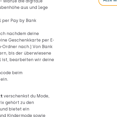
– Wähle die digitale
abenhöhe aus und lege
l per Pay by Bank
ich nachdem deine
ine Geschenkkarte per E-
m-Ordner nach.) Von Bank
ern, bis der überwiesene
 ist, bearbeiten wir deine
ncode beim
ein.
tt
verschenkst du Mode,
x gehört zu den
und bietet ein
 und Kindermode sowie