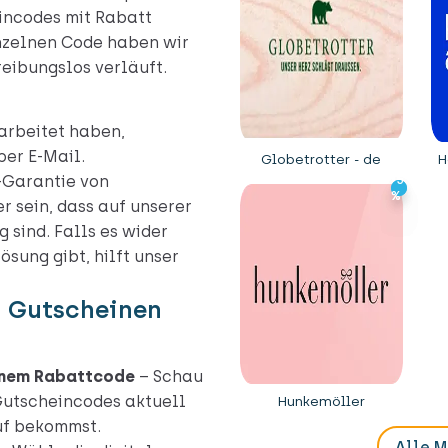
incodes mit Rabatt
inzelnen Code haben wir
reibungslos verläuft.
arbeitet haben,
er E-Mail.
Globetrotter - de
H
-Garantie von
-5
-5
%
%
r sein, dass auf unserer
 sind. Falls es wider
sung gibt, hilft unser
n Gutscheinen
einem Rabattcode
– Schau
 Gutscheincodes aktuell
Hunkemöller
uf bekommst.
Alle 